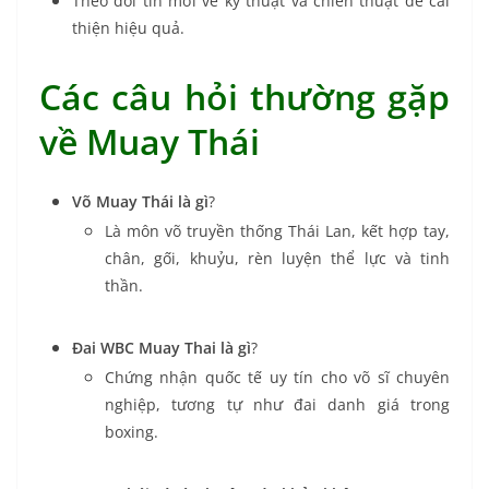
Theo dõi tin mới về kỹ thuật và chiến thuật để cải
thiện hiệu quả.
Các câu hỏi thường gặp
về Muay Thái
Võ Muay Thái là gì
?
Là môn võ truyền thống Thái Lan, kết hợp tay,
chân, gối, khuỷu, rèn luyện thể lực và tinh
thần.
Đai WBC Muay Thai là gì
?
Chứng nhận quốc tế uy tín cho võ sĩ chuyên
nghiệp, tương tự như đai danh giá trong
boxing.