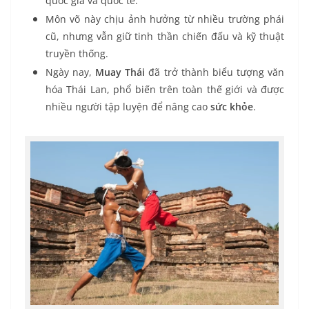
quốc gia và quốc tế.
Môn võ này chịu ảnh hưởng từ nhiều trường phái
cũ, nhưng vẫn giữ tinh thần chiến đấu và kỹ thuật
truyền thống.
Ngày nay,
Muay Thái
đã trở thành biểu tượng văn
hóa Thái Lan, phổ biến trên toàn thế giới và được
nhiều người tập luyện để nâng cao
sức khỏe
.