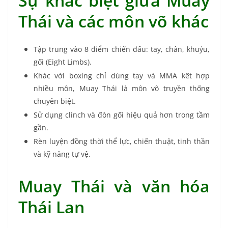
Sự khác biệt giữa Muay
Thái và các môn võ khác
Tập trung vào 8 điểm chiến đấu: tay, chân, khuỷu,
gối (Eight Limbs).
Khác với boxing chỉ dùng tay và MMA kết hợp
nhiều môn, Muay Thái là môn võ truyền thống
chuyên biệt.
Sử dụng clinch và đòn gối hiệu quả hơn trong tầm
gần.
Rèn luyện đồng thời thể lực, chiến thuật, tinh thần
và kỹ năng tự vệ.
Muay Thái và văn hóa
Thái Lan