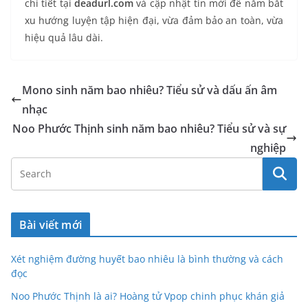
chi tiết tại
deadurl.com
và cập nhật tin mới để nắm bắt
xu hướng luyện tập hiện đại, vừa đảm bảo an toàn, vừa
hiệu quả lâu dài.
Mono sinh năm bao nhiêu? Tiểu sử và dấu ấn âm
nhạc
Noo Phước Thịnh sinh năm bao nhiêu? Tiểu sử và sự
nghiệp
Bài viết mới
Xét nghiệm đường huyết bao nhiêu là bình thường và cách
đọc
Noo Phước Thịnh là ai? Hoàng tử Vpop chinh phục khán giả