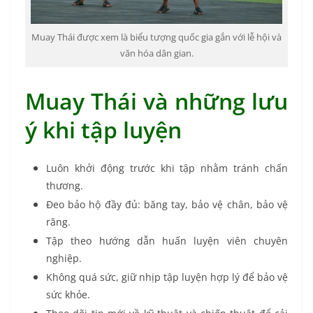
Muay Thái được xem là biểu tượng quốc gia gắn với lễ hội và
văn hóa dân gian.
Muay Thái và những lưu
ý khi tập luyện
Luôn khởi động trước khi tập nhằm tránh chấn
thương.
Đeo bảo hộ đầy đủ: băng tay, bảo vệ chân, bảo vệ
răng.
Tập theo hướng dẫn huấn luyện viên chuyên
nghiệp.
Không quá sức, giữ nhịp tập luyện hợp lý để bảo vệ
sức khỏe.