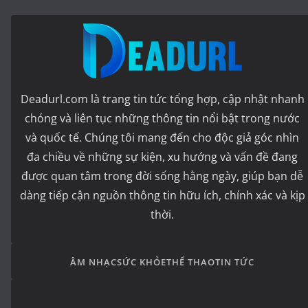
Deadurl.com là trang tin tức tổng hợp, cập nhật nhanh
chóng và liên tục những thông tin nổi bật trong nước
và quốc tế. Chúng tôi mang đến cho độc giả góc nhìn
đa chiều về những sự kiện, xu hướng và vấn đề đang
được quan tâm trong đời sống hằng ngày, giúp bạn dễ
dàng tiếp cận nguồn thông tin hữu ích, chính xác và kịp
thời.
ÂM NHẠC
SỨC KHỎE
THỂ THAO
TIN TỨC